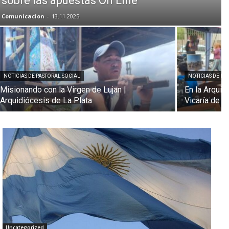
sobre las apuestas On Line
Comunicacion
-
13.11.2025
NOTICIAS DE PASTORAL SOCIAL
NOTICIAS DE PA
Misionando con la Virgen de Lujan |
En la Arqui
Arquidiócesis de La Plata
Vicaría de l
Uncategorized