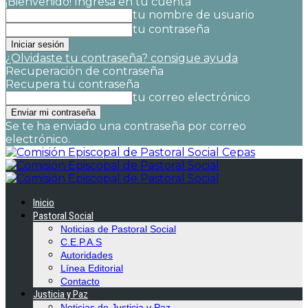
¡Bienvenido! Ingresa en tu cuenta
tu nombre de usuario
tu contraseña
¿Olvidaste tu contraseña? consigue ayuda
Recuperación de contraseña
Recupera tu contraseña
tu correo electrónico
Se te ha enviado una contraseña por correo
electrónico.
Cepas
Inicio
Pastoral Social
Noticias de Pastoral Social
C.E.P.A.S
Autoridades
Línea Editorial
Contacto
Justicia y Paz
Noticias de Justicia y Paz