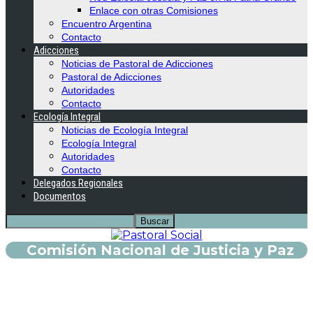
Enlace con otras Comisiones
Encuentro Argentina
Contacto
Adicciones
Noticias de Pastoral de Adicciones
Pastoral de Adicciones
Autoridades
Contacto
Ecología Integral
Noticias de Ecología Integral
Ecología Integral
Autoridades
Contacto
Delegados Regionales
Documentos
Comisión Nacional de Justicia y Paz