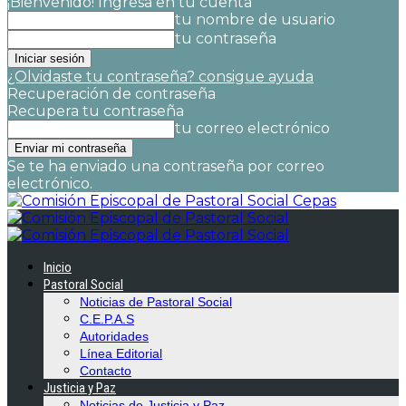
¡Bienvenido! Ingresa en tu cuenta
tu nombre de usuario
tu contraseña
¿Olvidaste tu contraseña? consigue ayuda
Recuperación de contraseña
Recupera tu contraseña
tu correo electrónico
Se te ha enviado una contraseña por correo
electrónico.
Cepas
Inicio
Pastoral Social
Noticias de Pastoral Social
C.E.P.A.S
Autoridades
Línea Editorial
Contacto
Justicia y Paz
Noticias de Justicia y Paz