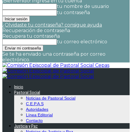
¡Bienvenido! Ingresa en tu cuenta
tu nombre de usuario
tu contraseña
¿Olvidaste tu contraseña? consigue ayuda
Recuperación de contraseña
Recupera tu contraseña
tu correo electrónico
Se te ha enviado una contraseña por correo
electrónico.
Cepas
Inicio
Pastoral Social
Noticias de Pastoral Social
C.E.P.A.S
Autoridades
Línea Editorial
Contacto
Justicia y Paz
Noticias de Justicia y Paz