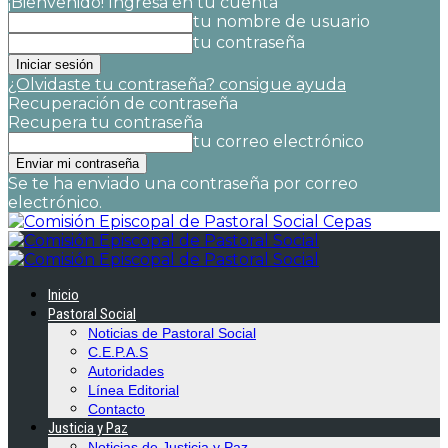
¡Bienvenido! Ingresa en tu cuenta
tu nombre de usuario
tu contraseña
¿Olvidaste tu contraseña? consigue ayuda
Recuperación de contraseña
Recupera tu contraseña
tu correo electrónico
Se te ha enviado una contraseña por correo
electrónico.
Cepas
Inicio
Pastoral Social
Noticias de Pastoral Social
C.E.P.A.S
Autoridades
Línea Editorial
Contacto
Justicia y Paz
Noticias de Justicia y Paz