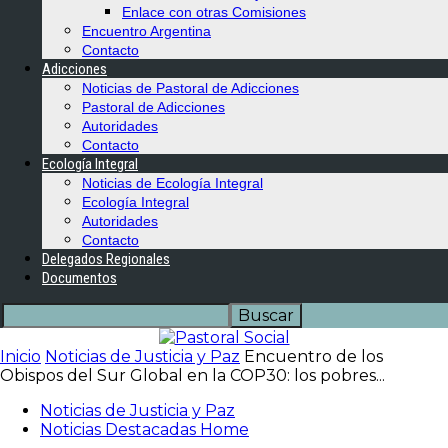
Enlace con otras Comisiones
Encuentro Argentina
Contacto
Adicciones
Noticias de Pastoral de Adicciones
Pastoral de Adicciones
Autoridades
Contacto
Ecología Integral
Noticias de Ecología Integral
Ecología Integral
Autoridades
Contacto
Delegados Regionales
Documentos
Inicio
Noticias de Justicia y Paz
Encuentro de los
Obispos del Sur Global en la COP30: los pobres...
Noticias de Justicia y Paz
Noticias Destacadas Home