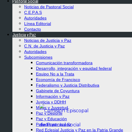
Pastoral Social
Noticias de Pastoral Social
C.E.P.A.S
Autoridades
Línea Editorial
Contacto
Justicia y Paz
Noticias de Justicia y Paz
C.N. de Justicia y Paz
Autoridades
Subcomisiones
Comunicación transformadora
Desarrollo, integración y equidad federal
Equipo No a la Trata
Economía de Francisco
Federalismo y Justicia Distributiva
Gabinete de Coyuntura
Información y Paz
Justicia y DDHH
Mujer y Juventud
Paz y Deporte
Paz y Educación
Poliedro por la paz
Red Eclesial Justicia y Paz en la Patria Grande