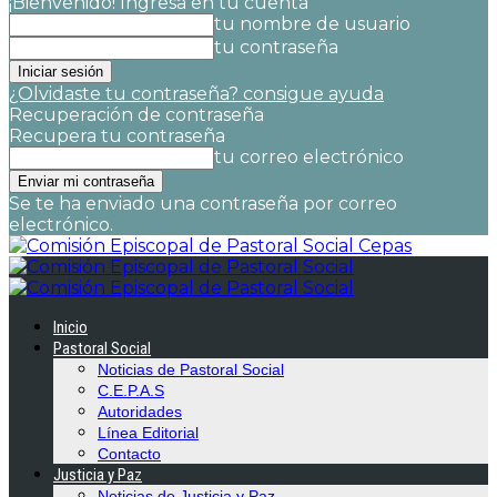
¡Bienvenido! Ingresa en tu cuenta
tu nombre de usuario
tu contraseña
¿Olvidaste tu contraseña? consigue ayuda
Recuperación de contraseña
Recupera tu contraseña
tu correo electrónico
Se te ha enviado una contraseña por correo
electrónico.
Cepas
Inicio
Pastoral Social
Noticias de Pastoral Social
C.E.P.A.S
Autoridades
Línea Editorial
Contacto
Justicia y Paz
Noticias de Justicia y Paz