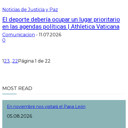
Noticias de Justicia y Paz
El deporte debería ocupar un lugar prioritario
en las agendas políticas | Athletica Vaticana
Comunicacion
-
11.07.2026
0
1
2
3
...
22
Página 1 de 22
MOST READ
En noviembre nos visitará el Papa León
05.08.2026