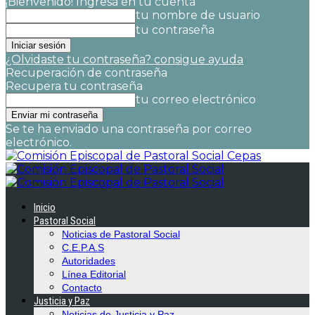
¡Bienvenido! Ingresa en tu cuenta
tu nombre de usuario
tu contraseña
¿Olvidaste tu contraseña? consigue ayuda
Recuperación de contraseña
Recupera tu contraseña
tu correo electrónico
Se te ha enviado una contraseña por correo
electrónico.
Cepas
Inicio
Pastoral Social
Noticias de Pastoral Social
C.E.P.A.S
Autoridades
Línea Editorial
Contacto
Justicia y Paz
Noticias de Justicia y Paz