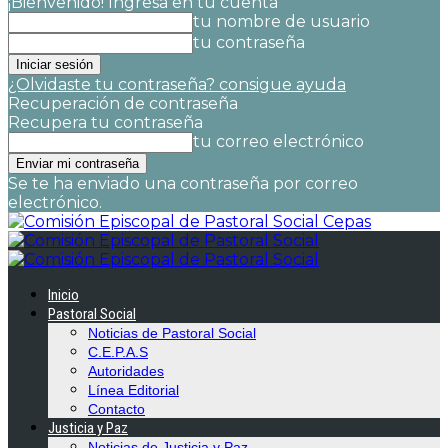
¡Bienvenido! Ingresa en tu cuenta
tu nombre de usuario
tu contraseña
¿Olvidaste tu contraseña? consigue ayuda
Recuperación de contraseña
Recupera tu contraseña
tu correo electrónico
Se te ha enviado una contraseña por correo
electrónico.
Cepas
Inicio
Pastoral Social
Noticias de Pastoral Social
C.E.P.A.S
Autoridades
Línea Editorial
Contacto
Justicia y Paz
Noticias de Justicia y Paz