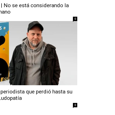
 | No se está considerando la
umano
0
periodista que perdió hasta su
Ludopatía
0