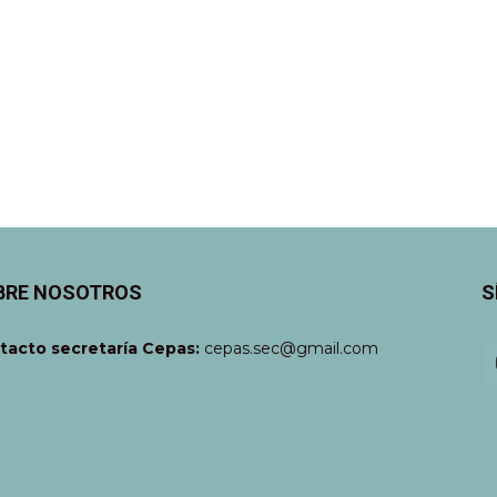
BRE NOSOTROS
S
tacto secretaría Cepas:
cepas.sec@gmail.com