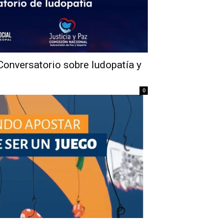
 Conversatorio sobre ludopatía y
0