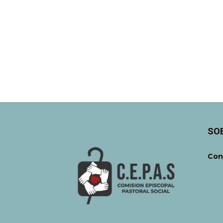
SO
Con