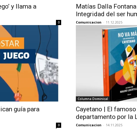
ego’ y llama a
Matías Dalla Fontana
Integridad del ser h
Comunicacion
-
11.12.2025
0
Columna Dominical
ican guía para
Cayetano | El famoso 
departamento por la 
Comunicacion
-
14.11.2025
0