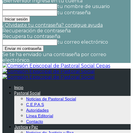
¡Bienvenido! Ingresa en tu cuenta
tu nombre de usuario
tu contraseña
¿Olvidaste tu contraseña? consigue ayuda
Recuperación de contraseña
Recupera tu contraseña
tu correo electrónico
Se te ha enviado una contraseña por correo
electrónico.
Cepas
Inicio
Pastoral Social
Noticias de Pastoral Social
C.E.P.A.S
Autoridades
Línea Editorial
Contacto
Justicia y Paz
Noticias de Justicia y Paz