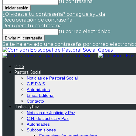
tu contraseña
¿Olvidaste tu contraseña? consigue ayuda
Recuperación de contraseña
Recupera tu contraseña
tu correo electrónico
Se te ha enviado una contraseña por correo electrónico
Cepas
Inicio
Pastoral Social
Noticias de Pastoral Social
C.E.P.A.S
Autoridades
Línea Editorial
Contacto
Justicia y Paz
Noticias de Justicia y Paz
C.N. de Justicia y Paz
Autoridades
Subcomisiones
Comunicación transformadora