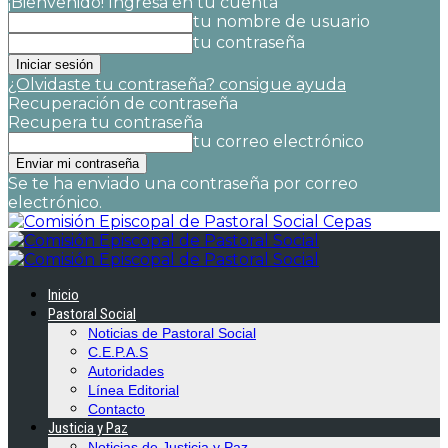
¡Bienvenido! Ingresa en tu cuenta
tu nombre de usuario
tu contraseña
¿Olvidaste tu contraseña? consigue ayuda
Recuperación de contraseña
Recupera tu contraseña
tu correo electrónico
Se te ha enviado una contraseña por correo
electrónico.
Cepas
Inicio
Pastoral Social
Noticias de Pastoral Social
C.E.P.A.S
Autoridades
Línea Editorial
Contacto
Justicia y Paz
Noticias de Justicia y Paz