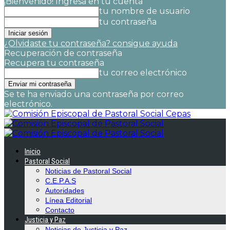
¡Bienvenido! Ingresa en tu cuenta
tu nombre de usuario
tu contraseña
¿Olvidaste tu contraseña? consigue ayuda
Recuperación de contraseña
Recupera tu contraseña
tu correo electrónico
Se te ha enviado una contraseña por correo
electrónico.
Cepas
Inicio
Pastoral Social
Noticias de Pastoral Social
C.E.P.A.S
Autoridades
Línea Editorial
Contacto
Justicia y Paz
Noticias de Justicia y Paz