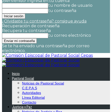
¡Bienvenido! Ingresa en tu cuenta
tu nombre de usuario
tu contraseña
¿Olvidaste tu contraseña? consigue ayuda
Recuperación de contraseña
Recupera tu contraseña
tu correo electrónico
Se te ha enviado una contraseña por correo
electrónico.
Cepas
Inicio
Pastoral Social
Noticias de Pastoral Social
C.E.P.A.S
Autoridades
Línea Editorial
Contacto
Justicia y Paz
Noticias de Justicia y Paz