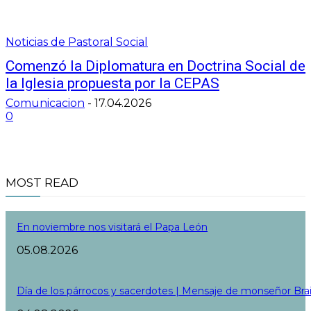
Noticias de Pastoral Social
Comenzó la Diplomatura en Doctrina Social de
la Iglesia propuesta por la CEPAS
Comunicacion
-
17.04.2026
0
MOST READ
En noviembre nos visitará el Papa León
05.08.2026
Día de los párrocos y sacerdotes | Mensaje de monseñor Bra