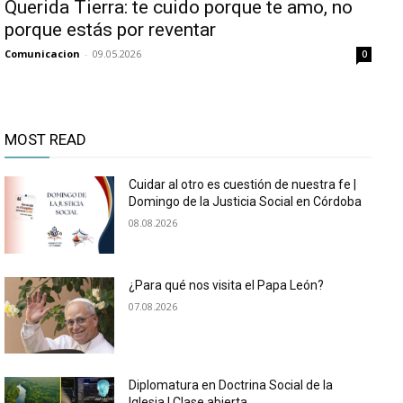
Querida Tierra: te cuido porque te amo, no
porque estás por reventar
Comunicacion
-
09.05.2026
0
MOST READ
Cuidar al otro es cuestión de nuestra fe |
Domingo de la Justicia Social en Córdoba
08.08.2026
¿Para qué nos visita el Papa León?
07.08.2026
Diplomatura en Doctrina Social de la
Iglesia | Clase abierta