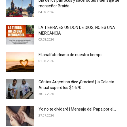
Día de los párrocos y sacerdotes | Mensaje de
monseñor Braida
04.08.2026
LA TIERRA ES UN DON DE DIOS, NO ES UNA
MERCANCÍA
03.08.2026
El analfabetismo de nuestro tiempo
01.08.2026
Cáritas Argentina dice ¡Gracias! | la Colecta
Anual superó los $4.670...
30.07.2026
Yo no te olvidaré | Mensaje del Papa por el...
27.07.2026