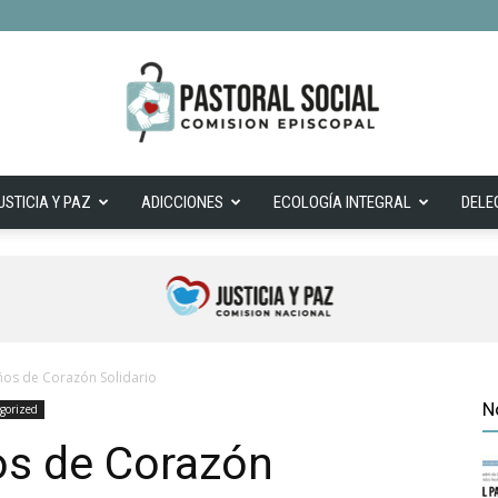
USTICIA Y PAZ
ADICCIONES
ECOLOGÍA INTEGRAL
DELE
Cepas
ños de Corazón Solidario
N
gorized
os de Corazón