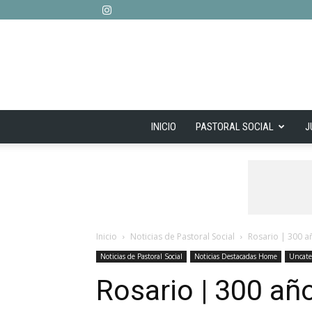
INICIO
PASTORAL SOCIAL
J
Inicio
Noticias de Pastoral Social
Rosario | 300 a
Noticias de Pastoral Social
Noticias Destacadas Home
Uncate
Rosario | 300 añ