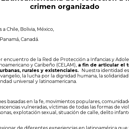
crimen organizado
 Chile, Bolivia, México,
, Panamá, Canadá.
r encuentro de la Red de Protección a Infancias y Ado
tinoamericano y Caribeño (CELAM),
a fin de articular e
urbanas, rurales y existenciales.
Nuestra identidad es 
vangelio, la lucha por la dignidad humana, la solidaridad
andad universal y latinoamericana.
s basadas en la fe, movimientos populares, comunidades or
escencias vulneradas, víctimas de todas las formas de v
onas, explotación sexual, situación de calle, delito infan
lexionar de diferentes experiencias en latinoamérica qu