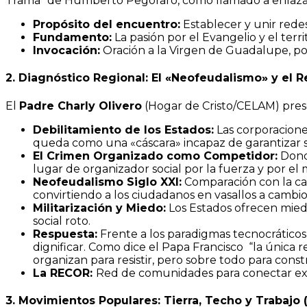
Trama” de Humberto Pegoraro, como llamado a enlazar
Propósito del encuentro:
Establecer y unir redes
Fundamento:
La pasión por el Evangelio y el terr
Invocación:
Oración a la Virgen de Guadalupe, pon
2. Diagnóstico Regional: El «Neofeudalismo» y el R
El
Padre Charly Olivero
(Hogar de Cristo/CELAM) prese
Debilitamiento de los Estados:
Las corporaciones
queda como una «cáscara» incapaz de garantizar s
El Crimen Organizado como Competidor:
Donde
lugar de organizador social por la fuerza y por el 
Neofeudalismo Siglo XXI:
Comparación con la ca
convirtiendo a los ciudadanos en vasallos a cambi
Militarización y Miedo:
Los Estados ofrecen miedo
social roto.
Respuesta:
Frente a los paradigmas tecnocráticos
dignificar. Como dice el Papa Francisco “la única
organizan para resistir, pero sobre todo para constr
La RECOR:
Red de comunidades para conectar expe
3. Movimientos Populares: Tierra, Techo y Trabajo 