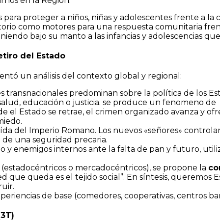
nos en la Región.
 para proteger a niños, niñas y adolescentes frente a la
itorio como motores para una respuesta comunitaria frente 
iendo bajo su manto a las infancias y adolescencias que
etiro del Estado
ntó un análisis del contexto global y regional:
 transnacionales predominan sobre la política de los Estad
alud, educación o justicia. se produce un fenomeno de ´
 el Estado se retrae, el crimen organizado avanza y ofr
miedo.
ída del Imperio Romano. Los nuevos «señores» control
o de una seguridad precaria.
 y enemigos internos ante la falta de pan y futuro, util
 (estadocéntricos o mercadocéntricos), se propone la
co
 red que queda es el tejido social”. En síntesis, querem
uir.
riencias de base (comedores, cooperativas, centros barr
(3T)