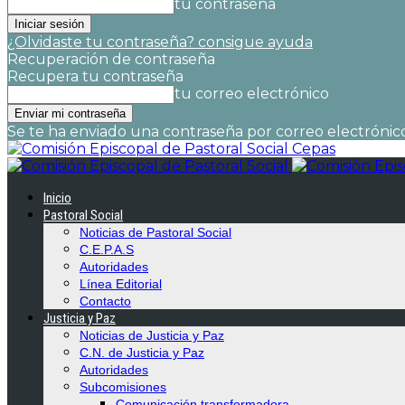
tu contraseña
¿Olvidaste tu contraseña? consigue ayuda
Recuperación de contraseña
Recupera tu contraseña
tu correo electrónico
Se te ha enviado una contraseña por correo electrónico
Cepas
Inicio
Pastoral Social
Noticias de Pastoral Social
C.E.P.A.S
Autoridades
Línea Editorial
Contacto
Justicia y Paz
Noticias de Justicia y Paz
C.N. de Justicia y Paz
Autoridades
Subcomisiones
Comunicación transformadora