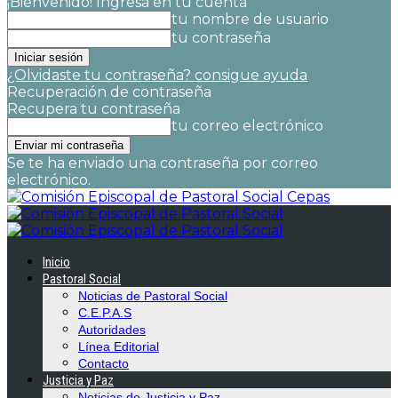
¡Bienvenido! Ingresa en tu cuenta
tu nombre de usuario
tu contraseña
¿Olvidaste tu contraseña? consigue ayuda
Recuperación de contraseña
Recupera tu contraseña
tu correo electrónico
Se te ha enviado una contraseña por correo
electrónico.
Cepas
Inicio
Pastoral Social
Noticias de Pastoral Social
C.E.P.A.S
Autoridades
Línea Editorial
Contacto
Justicia y Paz
Noticias de Justicia y Paz