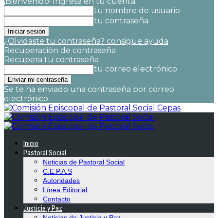
¡Bienvenido! Ingresa en tu cuenta
tu nombre de usuario
tu contraseña
¿Olvidaste tu contraseña? consigue ayuda
Recuperación de contraseña
Recupera tu contraseña
tu correo electrónico
Se te ha enviado una contraseña por correo
electrónico.
Cepas
Inicio
Pastoral Social
Noticias de Pastoral Social
C.E.P.A.S
Autoridades
Línea Editorial
Contacto
Justicia y Paz
Noticias de Justicia y Paz