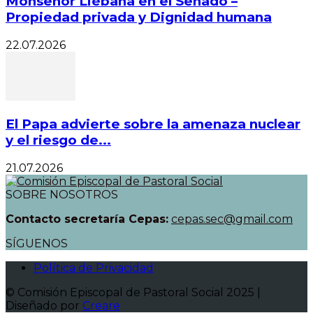
Monseñor Liébana en el Senado –
Propiedad privada y Dignidad humana
22.07.2026
El Papa advierte sobre la amenaza nuclear
y el riesgo de...
21.07.2026
SOBRE NOSOTROS
Contacto secretaría Cepas:
cepas.sec@gmail.com
SÍGUENOS
Política de Privacidad
© Comisión Episcopal de Pastoral Social 2025 |
Diseñado por
Creare