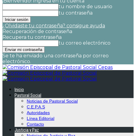
¡Bienvenido! Ingresa en tu cuenta
tu nombre de usuario
tu contraseña
¿Olvidaste tu contraseña? consigue ayuda
Recuperación de contraseña
Recupera tu contraseña
tu correo electrónico
Se te ha enviado una contraseña por correo
electrónico.
Cepas
Inicio
Pastoral Social
Noticias de Pastoral Social
C.E.P.A.S
Autoridades
Línea Editorial
Contacto
Justicia y Paz
Noticias de Justicia y Paz