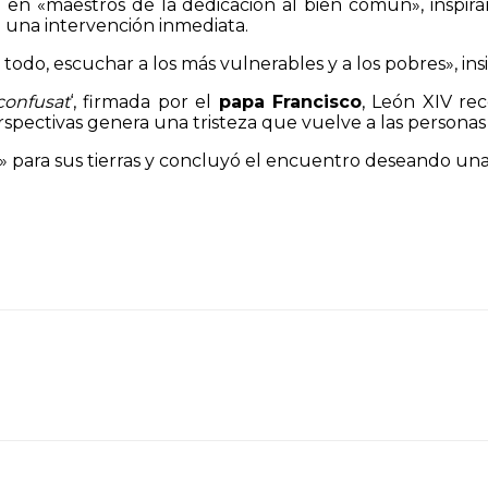
se en «maestros de la dedicación al bien común», inspi
a una intervención inmediata.
odo, escuchar a los más vulnerables y a los pobres», insis
confusat
‘, firmada por el
papa Francisco
, León XIV r
rspectivas genera una tristeza que vuelve a las personas
uro» para sus tierras y concluyó el encuentro deseando u