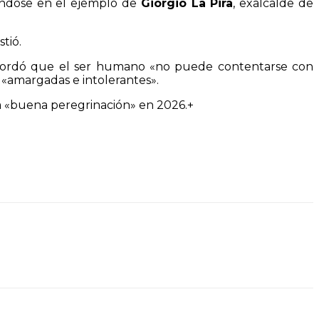
rándose en el ejemplo de
Giorgio La Pira
, exalcalde de
tió.
ecordó que el ser humano «no puede contentarse con
 «amargadas e intolerantes».
na «buena peregrinación» en 2026.+