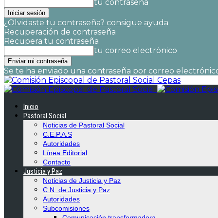
tu contraseña
¿Olvidaste tu contraseña? consigue ayuda
Recuperación de contraseña
Recupera tu contraseña
tu correo electrónico
Se te ha enviado una contraseña por correo electrónico
Cepas
Inicio
Pastoral Social
Noticias de Pastoral Social
C.E.P.A.S
Autoridades
Línea Editorial
Contacto
Justicia y Paz
Noticias de Justicia y Paz
C.N. de Justicia y Paz
Autoridades
Subcomisiones
Comunicación transformadora